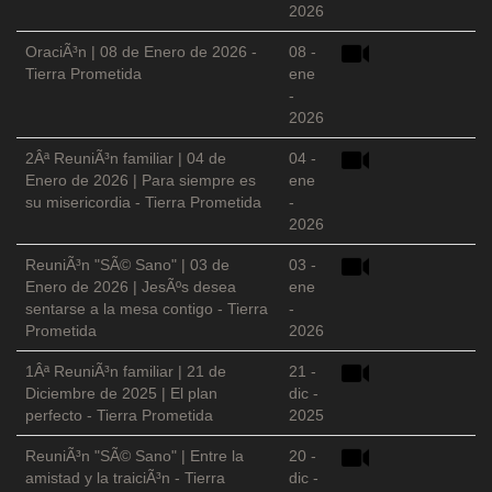
2026
OraciÃ³n | 08 de Enero de 2026 -
08 -
Tierra Prometida
ene
-
2026
2Âª ReuniÃ³n familiar | 04 de
04 -
Enero de 2026 | Para siempre es
ene
su misericordia - Tierra Prometida
-
2026
ReuniÃ³n "SÃ© Sano" | 03 de
03 -
Enero de 2026 | JesÃºs desea
ene
sentarse a la mesa contigo - Tierra
-
Prometida
2026
1Âª ReuniÃ³n familiar | 21 de
21 -
Diciembre de 2025 | El plan
dic -
perfecto - Tierra Prometida
2025
ReuniÃ³n "SÃ© Sano" | Entre la
20 -
amistad y la traiciÃ³n - Tierra
dic -