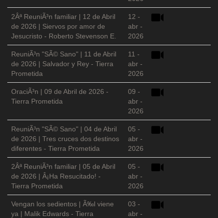
2Âª ReuniÃ³n familiar | 12 de Abril
12 -
de 2026 | Siervos por amor de
abr -
Jesucristo - Roberto Stevenson E.
2026
ReuniÃ³n "SÃ© Sano" | 11 de Abril
11 -
de 2026 | Salvador y Rey - Tierra
abr -
Prometida
2026
OraciÃ³n | 09 de Abril de 2026 -
09 -
Tierra Prometida
abr -
2026
ReuniÃ³n "SÃ© Sano" | 04 de Abril
05 -
de 2026 | Tres cruces dos destinos
abr -
diferentes - Tierra Prometida
2026
2Âª ReuniÃ³n familiar | 05 de Abril
05 -
de 2026 | Â¡Ha Resucitado! -
abr -
Tierra Prometida
2026
Vengan los sedientos | Ã‰l viene
03 -
ya | Malik Edwards - Tierra
abr -