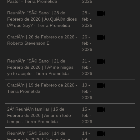
Pastor - Tierra Prometida
2026
ReuniÃ³n "SÃ© Sano" | 28 de
28 -
Febrero de 2026 | Â¿QuiÃ©n dices
feb -
tÃº que Soy? - Tierra Prometida
2026
OraciÃ³n | 26 de Febrero de 2026 -
26 -
Roberto Stevenson E.
feb -
2026
ReuniÃ³n "SÃ© Sano" | 21 de
21 -
Febrero de 2026 | TÃº me niegas
feb -
yo te acepto - Tierra Prometida
2026
OraciÃ³n | 19 de Febrero de 2026 -
19 -
Tierra Prometida
feb -
2026
2Âª ReuniÃ³n familiar | 15 de
15 -
Febrero de 2026 | Amar en todo
feb -
tiempo - Tierra Prometida
2026
ReuniÃ³n "SÃ© Sano" | 14 de
14 -
Febrero de 2026 | Dios es Amor -
feb -