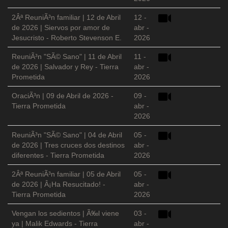
2Âª ReuniÃ³n familiar | 12 de Abril
12 -
de 2026 | Siervos por amor de
abr -
Jesucristo - Roberto Stevenson E.
2026
ReuniÃ³n "SÃ© Sano" | 11 de Abril
11 -
de 2026 | Salvador y Rey - Tierra
abr -
Prometida
2026
OraciÃ³n | 09 de Abril de 2026 -
09 -
Tierra Prometida
abr -
2026
ReuniÃ³n "SÃ© Sano" | 04 de Abril
05 -
de 2026 | Tres cruces dos destinos
abr -
diferentes - Tierra Prometida
2026
2Âª ReuniÃ³n familiar | 05 de Abril
05 -
de 2026 | Â¡Ha Resucitado! -
abr -
Tierra Prometida
2026
Vengan los sedientos | Ã‰l viene
03 -
ya | Malik Edwards - Tierra
abr -