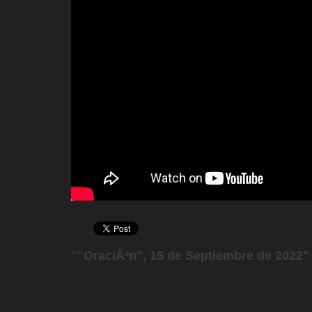
""OraciÃ³n", 15 de Septiembre de 2022" 