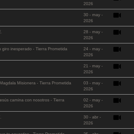
2026
30 - may -
2026
E.
28 - may -
2026
 giro inesperado - Tierra Prometida
24 - may -
2026
21 - may -
2026
 Magdala Misionera - Tierra Prometida
03 - may -
2026
sús camina con nosotros - Tierra
02 - may -
2026
.
30 - abr -
2026
que te acuerdas - Tierra Prometida
25 - abr -