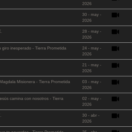
2026
30 - may -
2026
E.
28 - may -
2026
 giro inesperado - Tierra Prometida
24 - may -
2026
21 - may -
2026
 Magdala Misionera - Tierra Prometida
03 - may -
2026
sús camina con nosotros - Tierra
02 - may -
2026
.
30 - abr -
2026
que te acuerdas - Tierra Prometida
25 - abr -