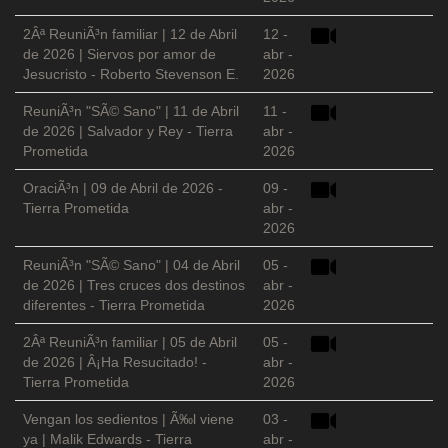
2Âª ReuniÃ³n familiar | 12 de Abril
12 -
de 2026 | Siervos por amor de
abr -
Jesucristo - Roberto Stevenson E.
2026
ReuniÃ³n "SÃ© Sano" | 11 de Abril
11 -
de 2026 | Salvador y Rey - Tierra
abr -
Prometida
2026
OraciÃ³n | 09 de Abril de 2026 -
09 -
Tierra Prometida
abr -
2026
ReuniÃ³n "SÃ© Sano" | 04 de Abril
05 -
de 2026 | Tres cruces dos destinos
abr -
diferentes - Tierra Prometida
2026
2Âª ReuniÃ³n familiar | 05 de Abril
05 -
de 2026 | Â¡Ha Resucitado! -
abr -
Tierra Prometida
2026
Vengan los sedientos | Ã‰l viene
03 -
ya | Malik Edwards - Tierra
abr -