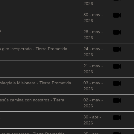
2026
30 - may -
2026
E.
28 - may -
2026
 giro inesperado - Tierra Prometida
24 - may -
2026
21 - may -
2026
 Magdala Misionera - Tierra Prometida
03 - may -
2026
sús camina con nosotros - Tierra
02 - may -
2026
.
30 - abr -
2026
que te acuerdas - Tierra Prometida
25 - abr -