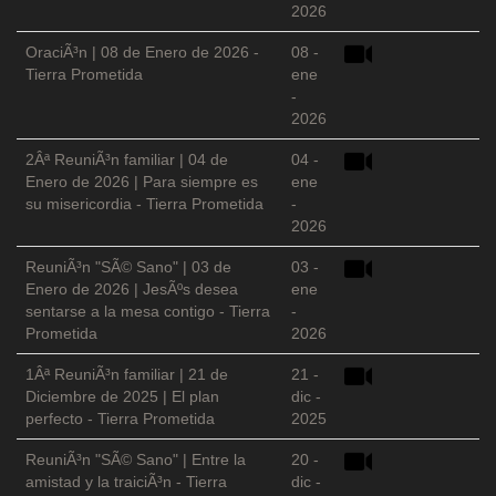
2026
OraciÃ³n | 08 de Enero de 2026 -
08 -
Tierra Prometida
ene
-
2026
2Âª ReuniÃ³n familiar | 04 de
04 -
Enero de 2026 | Para siempre es
ene
su misericordia - Tierra Prometida
-
2026
ReuniÃ³n "SÃ© Sano" | 03 de
03 -
Enero de 2026 | JesÃºs desea
ene
sentarse a la mesa contigo - Tierra
-
Prometida
2026
1Âª ReuniÃ³n familiar | 21 de
21 -
Diciembre de 2025 | El plan
dic -
perfecto - Tierra Prometida
2025
ReuniÃ³n "SÃ© Sano" | Entre la
20 -
amistad y la traiciÃ³n - Tierra
dic -