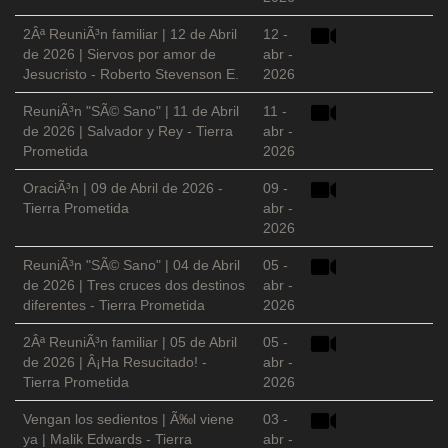
2Âª ReuniÃ³n familiar | 12 de Abril
12 -
de 2026 | Siervos por amor de
abr -
Jesucristo - Roberto Stevenson E.
2026
ReuniÃ³n "SÃ© Sano" | 11 de Abril
11 -
de 2026 | Salvador y Rey - Tierra
abr -
Prometida
2026
OraciÃ³n | 09 de Abril de 2026 -
09 -
Tierra Prometida
abr -
2026
ReuniÃ³n "SÃ© Sano" | 04 de Abril
05 -
de 2026 | Tres cruces dos destinos
abr -
diferentes - Tierra Prometida
2026
2Âª ReuniÃ³n familiar | 05 de Abril
05 -
de 2026 | Â¡Ha Resucitado! -
abr -
Tierra Prometida
2026
Vengan los sedientos | Ã‰l viene
03 -
ya | Malik Edwards - Tierra
abr -