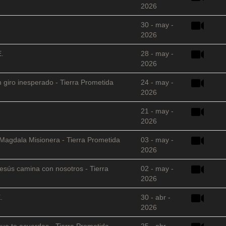
2026
30 - may -
2026
E.
28 - may -
2026
 giro inesperado - Tierra Prometida
24 - may -
2026
21 - may -
2026
 Magdala Misionera - Tierra Prometida
03 - may -
2026
sús camina con nosotros - Tierra
02 - may -
2026
.
30 - abr -
2026
que te acuerdas - Tierra Prometida
25 - abr -