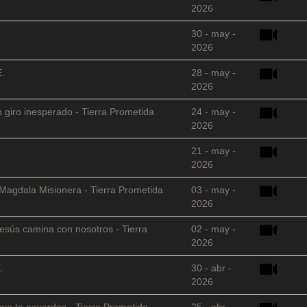
2026
30 - may -
2026
E.
28 - may -
2026
 giro inesperado - Tierra Prometida
24 - may -
2026
21 - may -
2026
 Magdala Misionera - Tierra Prometida
03 - may -
2026
sús camina con nosotros - Tierra
02 - may -
2026
.
30 - abr -
2026
que te acuerdas - Tierra Prometida
25 - abr -