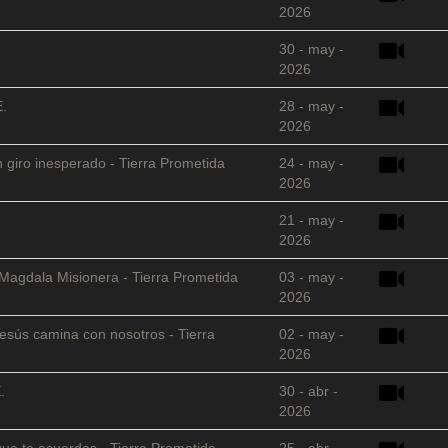
2026
30 - may -
2026
E.
28 - may -
2026
 giro inesperado - Tierra Prometida
24 - may -
2026
21 - may -
2026
 Magdala Misionera - Tierra Prometida
03 - may -
2026
sús camina con nosotros - Tierra
02 - may -
2026
.
30 - abr -
2026
que te acuerdas - Tierra Prometida
25 - abr -