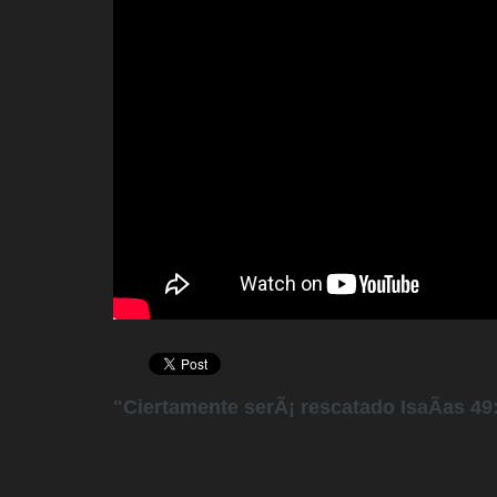
"Ciertamente serÃ¡ rescatado IsaÃ­as 49: