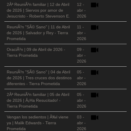
2Âª ReuniÃ³n familiar | 12 de Abril
12 -
de 2026 | Siervos por amor de
abr -
Jesucristo - Roberto Stevenson E.
2026
ReuniÃ³n "SÃ© Sano" | 11 de Abril
11 -
de 2026 | Salvador y Rey - Tierra
abr -
Prometida
2026
OraciÃ³n | 09 de Abril de 2026 -
09 -
Tierra Prometida
abr -
2026
ReuniÃ³n "SÃ© Sano" | 04 de Abril
05 -
de 2026 | Tres cruces dos destinos
abr -
diferentes - Tierra Prometida
2026
2Âª ReuniÃ³n familiar | 05 de Abril
05 -
de 2026 | Â¡Ha Resucitado! -
abr -
Tierra Prometida
2026
Vengan los sedientos | Ã‰l viene
03 -
ya | Malik Edwards - Tierra
abr -
Prometida
2026