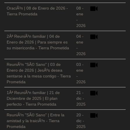
OraciÃ³n | 08 de Enero de 2026 -
08 -
Tierra Prometida
ene
-
2026
2Âª ReuniÃ³n familiar | 04 de
04 -
Enero de 2026 | Para siempre es
ene
su misericordia - Tierra Prometida
-
2026
ReuniÃ³n "SÃ© Sano" | 03 de
03 -
Enero de 2026 | JesÃºs desea
ene
sentarse a la mesa contigo - Tierra
-
Prometida
2026
1Âª ReuniÃ³n familiar | 21 de
21 -
Diciembre de 2025 | El plan
dic -
perfecto - Tierra Prometida
2025
ReuniÃ³n "SÃ© Sano" | Entre la
20 -
amistad y la traiciÃ³n - Tierra
dic -
Prometida
2025