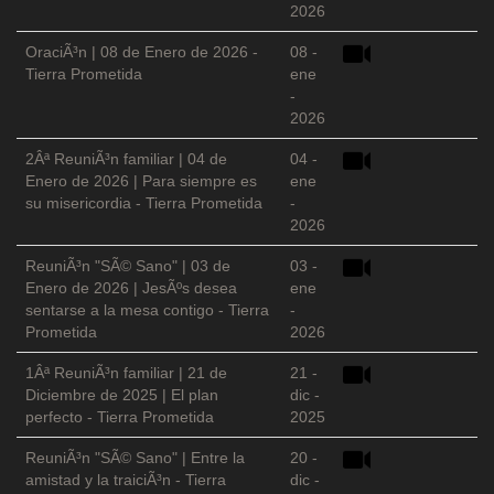
2026
OraciÃ³n | 08 de Enero de 2026 -
08 -
Tierra Prometida
ene
-
2026
2Âª ReuniÃ³n familiar | 04 de
04 -
Enero de 2026 | Para siempre es
ene
su misericordia - Tierra Prometida
-
2026
ReuniÃ³n "SÃ© Sano" | 03 de
03 -
Enero de 2026 | JesÃºs desea
ene
sentarse a la mesa contigo - Tierra
-
Prometida
2026
1Âª ReuniÃ³n familiar | 21 de
21 -
Diciembre de 2025 | El plan
dic -
perfecto - Tierra Prometida
2025
ReuniÃ³n "SÃ© Sano" | Entre la
20 -
amistad y la traiciÃ³n - Tierra
dic -