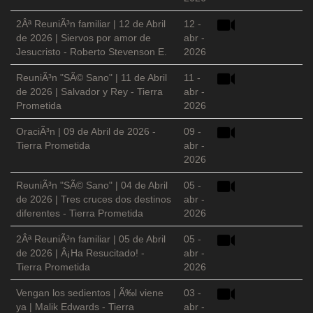
2Âª ReuniÃ³n familiar | 12 de Abril
12 -
de 2026 | Siervos por amor de
abr -
Jesucristo - Roberto Stevenson E.
2026
ReuniÃ³n "SÃ© Sano" | 11 de Abril
11 -
de 2026 | Salvador y Rey - Tierra
abr -
Prometida
2026
OraciÃ³n | 09 de Abril de 2026 -
09 -
Tierra Prometida
abr -
2026
ReuniÃ³n "SÃ© Sano" | 04 de Abril
05 -
de 2026 | Tres cruces dos destinos
abr -
diferentes - Tierra Prometida
2026
2Âª ReuniÃ³n familiar | 05 de Abril
05 -
de 2026 | Â¡Ha Resucitado! -
abr -
Tierra Prometida
2026
Vengan los sedientos | Ã‰l viene
03 -
ya | Malik Edwards - Tierra
abr -