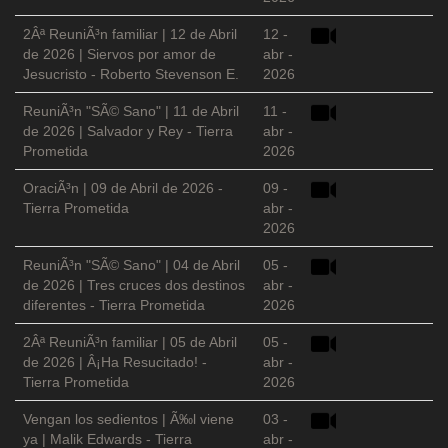
2Âª ReuniÃ³n familiar | 12 de Abril
12 -
de 2026 | Siervos por amor de
abr -
Jesucristo - Roberto Stevenson E.
2026
ReuniÃ³n "SÃ© Sano" | 11 de Abril
11 -
de 2026 | Salvador y Rey - Tierra
abr -
Prometida
2026
OraciÃ³n | 09 de Abril de 2026 -
09 -
Tierra Prometida
abr -
2026
ReuniÃ³n "SÃ© Sano" | 04 de Abril
05 -
de 2026 | Tres cruces dos destinos
abr -
diferentes - Tierra Prometida
2026
2Âª ReuniÃ³n familiar | 05 de Abril
05 -
de 2026 | Â¡Ha Resucitado! -
abr -
Tierra Prometida
2026
Vengan los sedientos | Ã‰l viene
03 -
ya | Malik Edwards - Tierra
abr -