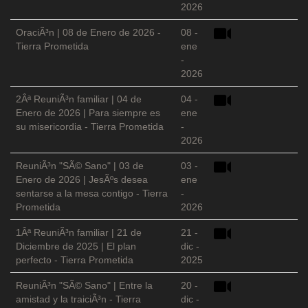
2026
OraciÃ³n | 08 de Enero de 2026 -
08 -
Tierra Prometida
ene
-
2026
2Âª ReuniÃ³n familiar | 04 de
04 -
Enero de 2026 | Para siempre es
ene
su misericordia - Tierra Prometida
-
2026
ReuniÃ³n "SÃ© Sano" | 03 de
03 -
Enero de 2026 | JesÃºs desea
ene
sentarse a la mesa contigo - Tierra
-
Prometida
2026
1Âª ReuniÃ³n familiar | 21 de
21 -
Diciembre de 2025 | El plan
dic -
perfecto - Tierra Prometida
2025
ReuniÃ³n "SÃ© Sano" | Entre la
20 -
amistad y la traiciÃ³n - Tierra
dic -