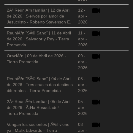
2Âª ReuniÃ³n familiar | 12 de Abril
12 -
de 2026 | Siervos por amor de
abr -
Jesucristo - Roberto Stevenson E.
2026
ReuniÃ³n "SÃ© Sano" | 11 de Abril
11 -
de 2026 | Salvador y Rey - Tierra
abr -
Prometida
2026
OraciÃ³n | 09 de Abril de 2026 -
09 -
Tierra Prometida
abr -
2026
ReuniÃ³n "SÃ© Sano" | 04 de Abril
05 -
de 2026 | Tres cruces dos destinos
abr -
diferentes - Tierra Prometida
2026
2Âª ReuniÃ³n familiar | 05 de Abril
05 -
de 2026 | Â¡Ha Resucitado! -
abr -
Tierra Prometida
2026
Vengan los sedientos | Ã‰l viene
03 -
ya | Malik Edwards - Tierra
abr -