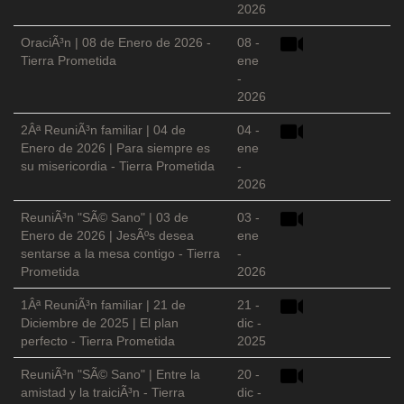
2026
OraciÃ³n | 08 de Enero de 2026 -
08 -
Tierra Prometida
ene
-
2026
2Âª ReuniÃ³n familiar | 04 de
04 -
Enero de 2026 | Para siempre es
ene
su misericordia - Tierra Prometida
-
2026
ReuniÃ³n "SÃ© Sano" | 03 de
03 -
Enero de 2026 | JesÃºs desea
ene
sentarse a la mesa contigo - Tierra
-
Prometida
2026
1Âª ReuniÃ³n familiar | 21 de
21 -
Diciembre de 2025 | El plan
dic -
perfecto - Tierra Prometida
2025
ReuniÃ³n "SÃ© Sano" | Entre la
20 -
amistad y la traiciÃ³n - Tierra
dic -