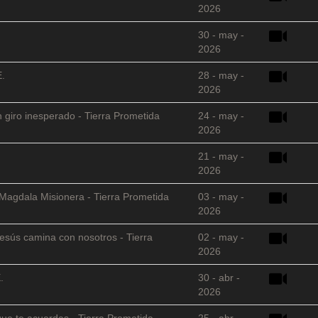
2026
30 - may -
2026
E.
28 - may -
2026
 giro inesperado - Tierra Prometida
24 - may -
2026
21 - may -
2026
 Magdala Misionera - Tierra Prometida
03 - may -
2026
sús camina con nosotros - Tierra
02 - may -
2026
.
30 - abr -
2026
que te acuerdas - Tierra Prometida
25 - abr -