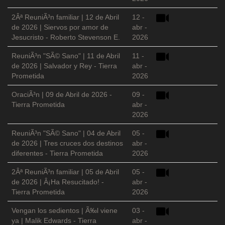
2Âª ReuniÃ³n familiar | 12 de Abril
12 -
de 2026 | Siervos por amor de
abr -
Jesucristo - Roberto Stevenson E.
2026
ReuniÃ³n "SÃ© Sano" | 11 de Abril
11 -
de 2026 | Salvador y Rey - Tierra
abr -
Prometida
2026
OraciÃ³n | 09 de Abril de 2026 -
09 -
Tierra Prometida
abr -
2026
ReuniÃ³n "SÃ© Sano" | 04 de Abril
05 -
de 2026 | Tres cruces dos destinos
abr -
diferentes - Tierra Prometida
2026
2Âª ReuniÃ³n familiar | 05 de Abril
05 -
de 2026 | Â¡Ha Resucitado! -
abr -
Tierra Prometida
2026
Vengan los sedientos | Ã‰l viene
03 -
ya | Malik Edwards - Tierra
abr -